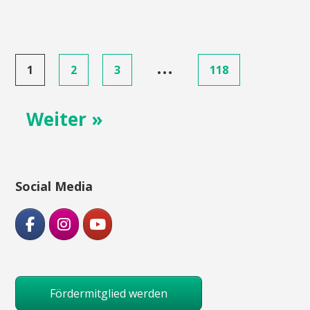
Posts
…
1
2
3
118
navigation
Weiter »
Social Media
Fördermitglied werden