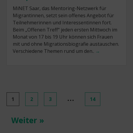
MiNET Saar, das Mentoring-Netzwerk für
Migrantinnen, setzt sein offenes Angebot für
Teilnehmerinnen und Interessentinnen fort.
Beim „Offenen Treff“ jeden ersten Mittwoch im
Monat von 17 bis 19 Uhr können sich Frauen
mit und ohne Migrationsbiografie austauschen.
Verschiedene Themen rund um den..
→
Posts
…
1
2
3
14
navigation
Weiter »