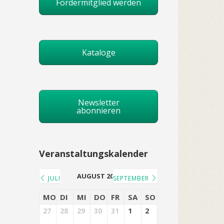
Fördermitglied werden
Kataloge
Newsletter
abonnieren
Veranstaltungskalender
AUGUST 2026
JULI
SEPTEMBER
MO
DI
MI
DO
FR
SA
SO
27
28
29
30
31
1
2