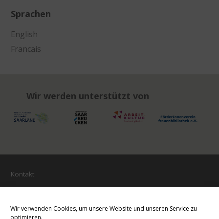
Sprachen
English
Francais
Wir werden unterstützt von
Kontakt
Impressum
Öffnungszeiten
Wir verwenden Cookies, um unsere Website und unseren Service zu
optimieren.
Haftungsausschluss