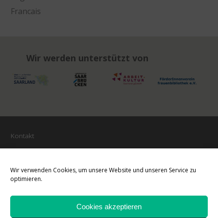
Francais
Wir werden unterstützt von
Kontakt
Impressum
Öffnungszeiten
Wir verwenden Cookies, um unsere Website und unseren Service zu
optimieren.
Haftungsausschluss
Datenschutzerklärung
Cookies akzeptieren
Cookie-Richtlinie (EU)