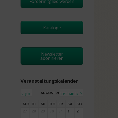
Fördermitglied werden
Kataloge
Newsletter
abonnieren
Veranstaltungskalender
AUGUST 2026
JULI
SEPTEMBER
MO
DI
MI
DO
FR
SA
SO
27
28
29
30
31
1
2