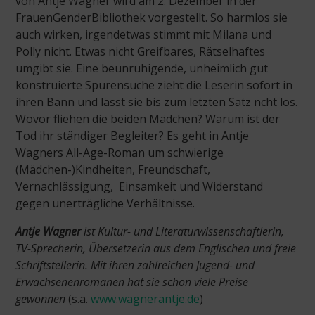
von Antje Wagner wird am 2. Dezember in der
FrauenGenderBibliothek vorgestellt. So harmlos sie
auch wirken, irgendetwas stimmt mit Milana und
Polly nicht. Etwas nicht Greifbares, Rätselhaftes
umgibt sie. Eine beunruhigende, unheimlich gut
konstruierte Spurensuche zieht die Leserin sofort in
ihren Bann und lässt sie bis zum letzten Satz ncht los.
Wovor fliehen die beiden Mädchen? Warum ist der
Tod ihr ständiger Begleiter? Es geht in Antje
Wagners All-Age-Roman um schwierige
(Mädchen-)Kindheiten, Freundschaft,
Vernachlässigung, Einsamkeit und Widerstand
gegen unerträgliche Verhältnisse.
Antje Wagner
ist Kultur- und Literaturwissenschaftlerin,
TV-Sprecherin, Übersetzerin aus dem Englischen und freie
Schriftstellerin. Mit ihren zahlreichen Jugend- und
Erwachsenenromanen hat sie schon viele Preise
gewonnen
(s.a.
www.wagnerantje.de
)