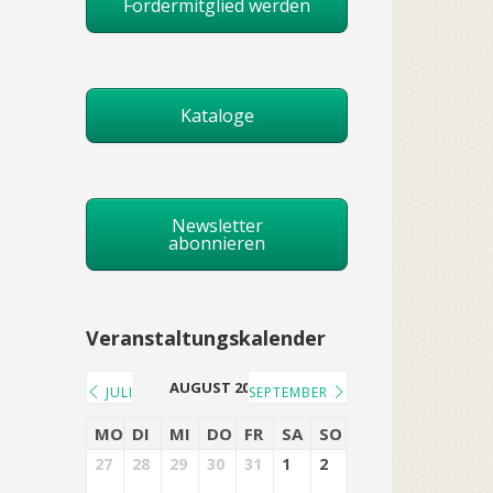
Fördermitglied werden
Kataloge
Newsletter
abonnieren
Veranstaltungskalender
AUGUST 2026
JULI
SEPTEMBER
MO
DI
MI
DO
FR
SA
SO
27
28
29
30
31
1
2