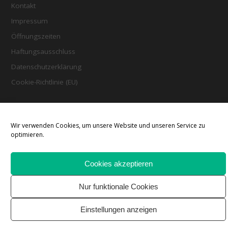
Kontakt
Impressum
Öffnungszeiten
Haftungsausschluss
Datenschutzerklärung
Cookie-Richtlinie (EU)
Wir verwenden Cookies, um unsere Website und unseren Service zu
E-Mail an FrauenGenderBibliothek Saar (FGBS)
optimieren.
Cookies akzeptieren
Nur funktionale Cookies
Einstellungen anzeigen