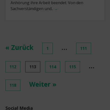
Anhörung ihre Arbeit beendet. Von den
Sachverständigen und..
→
Posts
« Zurück
…
1
111
navigation
…
112
113
114
115
Weiter »
118
Social Media