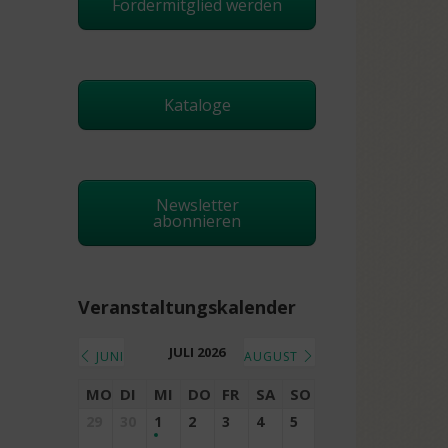
Fördermitglied werden
Kataloge
Newsletter
abonnieren
Veranstaltungskalender
JULI 2026
JUNI
AUGUST
MO
DI
MI
DO
FR
SA
SO
29
30
1
2
3
4
5